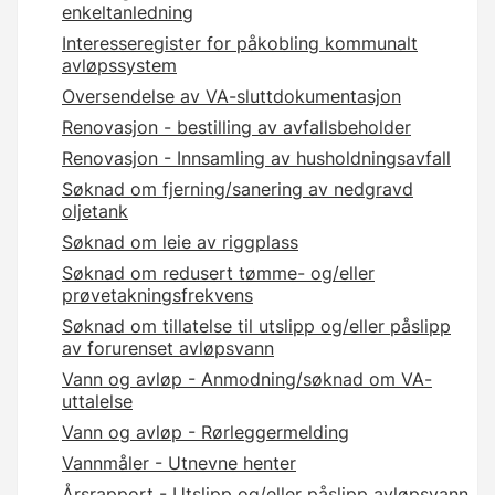
enkeltanledning
Interesseregister for påkobling kommunalt
avløpssystem
Oversendelse av VA-sluttdokumentasjon
Renovasjon - bestilling av avfallsbeholder
Renovasjon - Innsamling av husholdningsavfall
Søknad om fjerning/sanering av nedgravd
oljetank
Søknad om leie av riggplass
Søknad om redusert tømme- og/eller
prøvetakningsfrekvens
Søknad om tillatelse til utslipp og/eller påslipp
av forurenset avløpsvann
Vann og avløp - Anmodning/søknad om VA-
uttalelse
Vann og avløp - Rørleggermelding
Vannmåler - Utnevne henter
Årsrapport - Utslipp og/eller påslipp avløpsvann