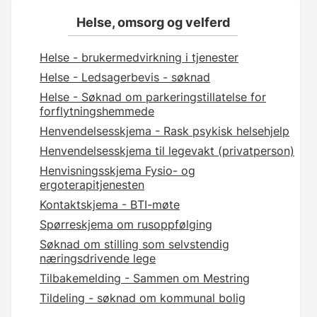
Helse, omsorg og velferd
Helse - brukermedvirkning i tjenester
Helse - Ledsagerbevis - søknad
Helse - Søknad om parkeringstillatelse for
forflytningshemmede
Henvendelsesskjema - Rask psykisk helsehjelp
Henvendelsesskjema til legevakt (privatperson)
Henvisningsskjema Fysio- og
ergoterapitjenesten
Kontaktskjema - BTI-møte
Spørreskjema om rusoppfølging
Søknad om stilling som selvstendig
næringsdrivende lege
Tilbakemelding - Sammen om Mestring
Tildeling - søknad om kommunal bolig